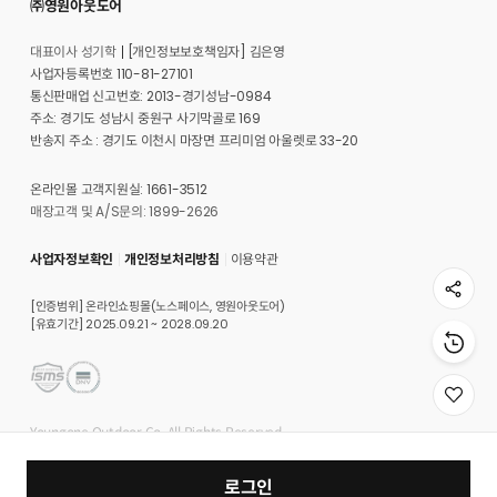
㈜영원아웃도어
대표이사 성기학
[개인정보보호책임자] 김은영
사업자등록번호 110-81-27101
통신판매업 신고번호: 2013-경기성남-0984
주소: 경기도 성남시 중원구 사기막골로 169
반송지 주소 : 경기도 이천시 마장면 프리미엄 아울렛로 33-20
온라인몰 고객지원실: 1661-3512
매장고객 및 A/S문의: 1899-2626
사업자정보확인
개인정보처리방침
이용약관
[인증범위] 온라인쇼핑몰(노스페이스, 영원아웃도어)
[유효기간] 2025.09.21 ~ 2028.09.20
위
시
Youngone Outdoor Co. All Rights Reserved.
리
스
트
로그인
로