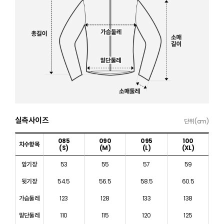
실측사이즈
단위(cm)
085
090
095
100
치수항목
(S)
(M)
(L)
(XL)
앞기장
53
55
57
59
뒷기장
54.5
56.5
58.5
60.5
가슴둘레
123
128
133
138
밑단둘레
110
115
120
125