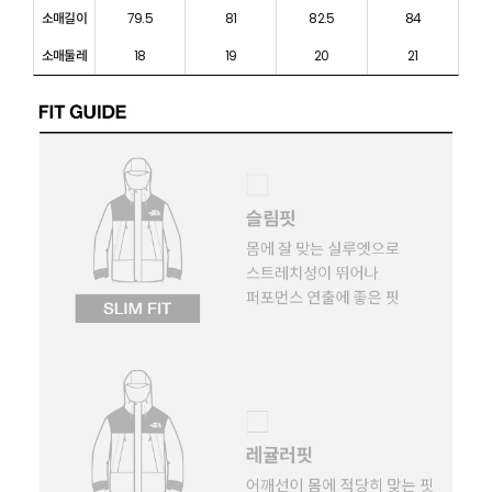
소매길이
79.5
81
82.5
84
소매둘레
18
19
20
21