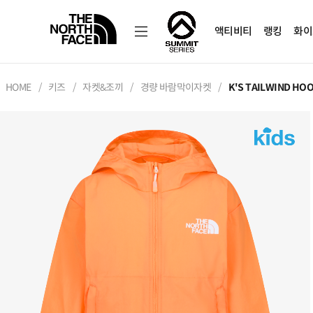
액티비티
랭킹
화이
HOME
키즈
자켓&조끼
경량 바람막이자켓
K'S TAILWIND HO