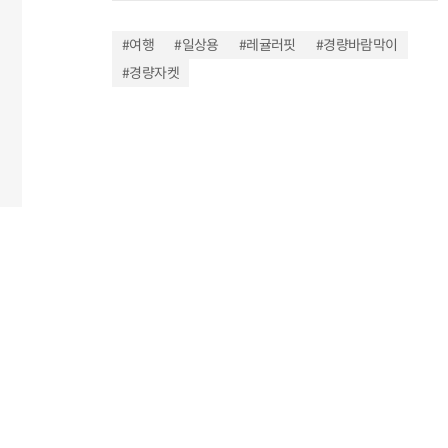
#여행
#일상용
#레귤러핏
#경량바람막이
#경량자켓