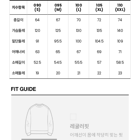
090
095
100
105
110
치수항목
(S)
(M)
(L)
(XL)
(XXL)
총길이
64
67
70
72
74
가슴둘레
120
125
130
135
140
밑단둘레
91
95.5
100
104.5
109
어깨너비
63
65
67
69
71
소매길이
52.5
54.5
55.5
57
58.5
소매둘레
19
20
21
22
23