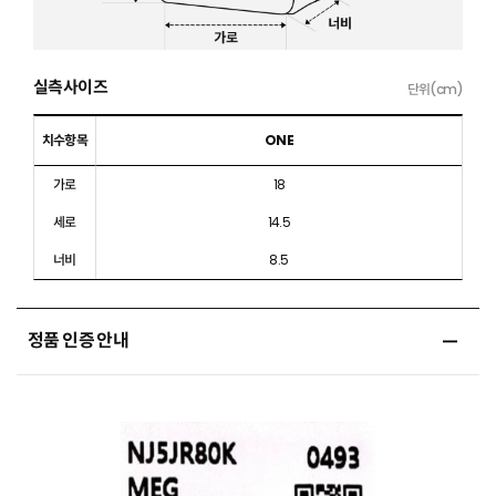
실측사이즈
단위(cm)
치수항목
ONE
가로
18
세로
14.5
너비
8.5
정품 인증 안내