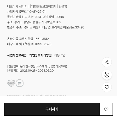
대표이사 성기학
[개인정보보호책임자] 김은영
사업자등록번호 110-81-27101
통신판매업 신고번호: 2013-경기성남-0984
주소: 경기도 성남시 중원구 사기막골로 169
반송지 주소 : 경기도 이천시 마장면 프리미엄 아울렛로 33-20
온라인몰 고객지원실: 1661-3512
매장고객 및 A/S문의: 1899-2626
사업자정보확인
개인정보처리방침
이용약관
[인증범위] 온라인쇼핑몰(노스페이스, 영원아웃도어)
[유효기간] 2025.09.21 ~ 2028.09.20
위
시
Youngone Outdoor Co. All Rights Reserved.
리
스
트
구매하기
로
이