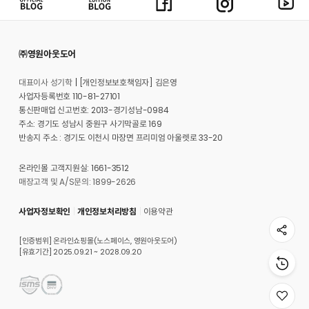
㈜영원아웃도어
대표이사 성기학
[개인정보보호책임자] 김은영
사업자등록번호 110-81-27101
통신판매업 신고번호: 2013-경기성남-0984
주소: 경기도 성남시 중원구 사기막골로 169
반송지 주소 : 경기도 이천시 마장면 프리미엄 아울렛로 33-20
온라인몰 고객지원실: 1661-3512
매장고객 및 A/S문의: 1899-2626
사업자정보확인
개인정보처리방침
이용약관
[인증범위] 온라인쇼핑몰(노스페이스, 영원아웃도어)
[유효기간] 2025.09.21 ~ 2028.09.20
위