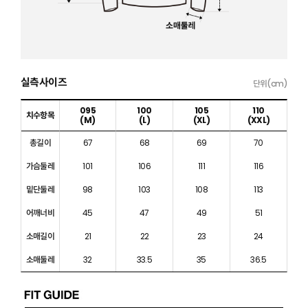
실측사이즈
단위(cm)
095
100
105
110
치수항목
(M)
(L)
(XL)
(XXL)
총길이
67
68
69
70
가슴둘레
101
106
111
116
밑단둘레
98
103
108
113
어깨너비
45
47
49
51
소매길이
21
22
23
24
소매둘레
32
33.5
35
36.5