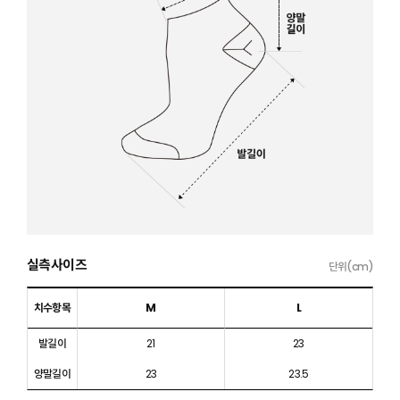
실측사이즈
단위(cm)
치수항목
M
L
발길이
21
23
양말길이
23
23.5