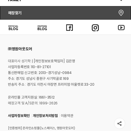
매장찾기
㈜영원아웃도어
대표이사 성기학
[개인정보보호책임자] 김은영
사업자등록번호 110-81-27101
통신판매업 신고번호: 2013-경기성남-0984
주소: 경기도 성남시 중원구 사기막골로 169
반송지 주소 : 경기도 이천시 마장면 프리미엄 아울렛로 33-20
온라인몰 고객지원실: 1661-3512
매장고객 및 A/S문의: 1899-2626
사업자정보확인
개인정보처리방침
이용약관
[인증범위] 온라인쇼핑몰(노스페이스, 영원아웃도어)