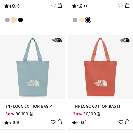
위
위
4.8
4.8
(11)
(11)
시
시
리
리
스
스
트
트
추
추
가
가
TNF LOGO COTTON BAG M
TNF LOGO COTTON BAG M
30%
30,100 원
30%
30,100 원
위
위
5.0
5.0
(6)
(6)
시
시