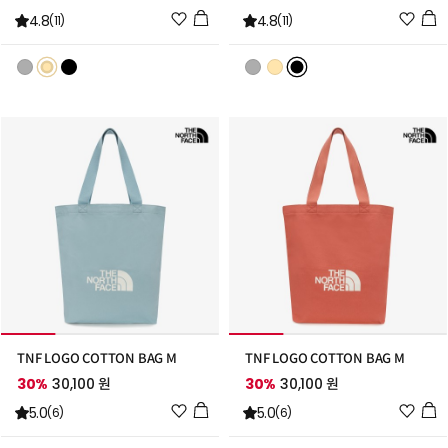
위
위
4.8
4.8
(11)
(11)
시
시
리
리
스
스
트
트
추
추
가
가
TNF LOGO COTTON BAG M
TNF LOGO COTTON BAG M
30%
30,100 원
30%
30,100 원
위
위
5.0
5.0
(6)
(6)
시
시