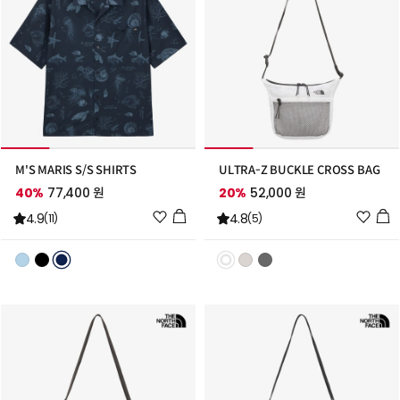
M'S MARIS S/S SHIRTS
ULTRA-Z BUCKLE CROSS BAG
40%
77,400 원
20%
52,000 원
위
위
4.9
4.8
(11)
(5)
시
시
리
리
스
스
트
트
추
추
가
가