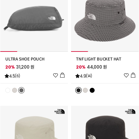
ULTRA SHOE POUCH
TNF LIGHT BUCKET HAT
20%
31,200 원
20%
44,000 원
위
위
4.5
4.9
(6)
(14)
시
시
리
리
스
스
트
트
추
추
가
가