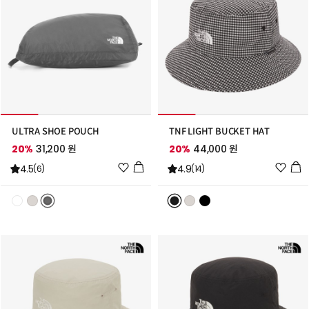
ULTRA SHOE POUCH
TNF LIGHT BUCKET HAT
20%
31,200 원
20%
44,000 원
위
위
4.5
4.9
(6)
(14)
시
시
리
리
스
스
트
트
추
추
가
가