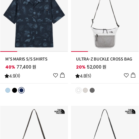
M'S MARIS S/S SHIRTS
ULTRA-Z BUCKLE CROSS BAG
40%
77,400 원
20%
52,000 원
위
위
4.9
4.8
(11)
(5)
시
시
리
리
스
스
트
트
추
추
가
가