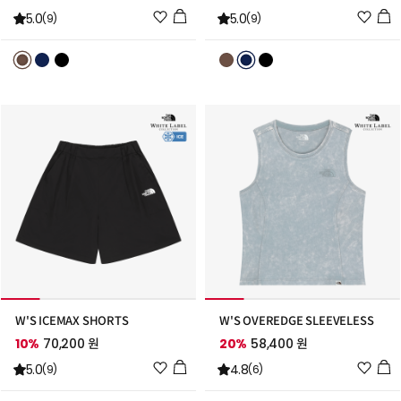
위
위
5.0
5.0
(9)
(9)
시
시
리
리
스
스
트
트
추
추
가
가
W'S ICEMAX SHORTS
W'S OVEREDGE SLEEVELESS
10%
70,200 원
20%
58,400 원
위
위
5.0
4.8
(9)
(6)
시
시