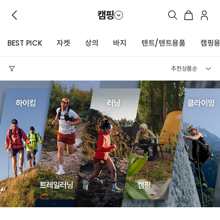
캠핑
BEST PICK
자켓
상의
바지
텐트/텐트용품
캠핑