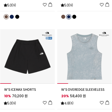
위
위
5.0
5.0
(9)
(9)
시
시
리
리
스
스
트
트
추
추
가
가
W'S ICEMAX SHORTS
W'S OVEREDGE SLEEVELESS
10%
70,200 원
20%
58,400 원
위
위
5.0
4.8
(9)
(6)
시
시