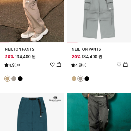
NEILTON PANTS
NEILTON PANTS
20%
134,400 원
20%
134,400 원
위
위
4.9
4.9
(31)
(31)
시
시
리
리
스
스
트
트
추
추
가
가