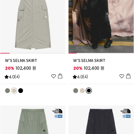
W'S SELMA SKIRT
W'S SELMA SKIRT
20%
102,400 원
20%
102,400 원
위
위
4.0
4.0
(4)
(4)
시
시
리
리
스
스
트
트
추
추
가
가