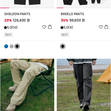
SHELDON PANTS
BREELO PANTS
20%
126,400 원
30%
96,600 원
위
위
5.0
5.0
(59)
(16)
시
시
BEST
BEST
리
리
스
스
트
트
추
추
가
가