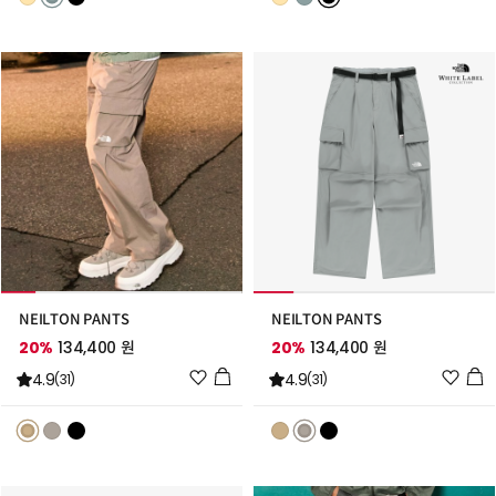
스
스
트
트
추
추
가
가
NEILTON PANTS
NEILTON PANTS
20%
134,400 원
20%
134,400 원
위
위
4.9
4.9
(31)
(31)
시
시
리
리
스
스
트
트
추
추