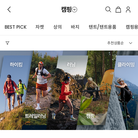
캠핑
BEST PICK
자켓
상의
바지
텐트/텐트용품
캠핑