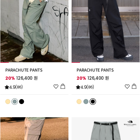
가
가
PARACHUTE PANTS
PARACHUTE PANTS
20%
126,400 원
20%
126,400 원
위
위
4.9
4.9
(86)
(86)
시
시
리
리
스
스
트
트
추
추
가
가