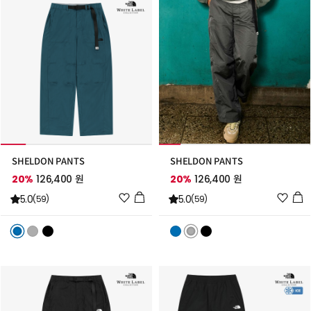
가
가
SHELDON PANTS
SHELDON PANTS
20%
126,400 원
20%
126,400 원
위
위
5.0
5.0
(59)
(59)
시
시
리
리
스
스
트
트
추
추
가
가