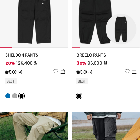
SHELDON PANTS
BREELO PANTS
20%
126,400 원
30%
96,600 원
위
위
5.0
5.0
(59)
(16)
시
시
BEST
BEST
리
리
스
스
트
트
추
추
가
가