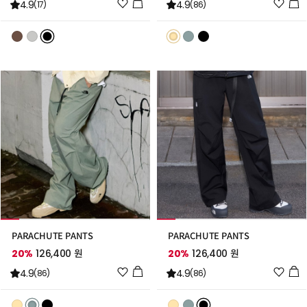
위
위
4.9
4.9
(17)
(86)
시
시
리
리
스
스
트
트
추
추
가
가
PARACHUTE PANTS
PARACHUTE PANTS
20%
126,400 원
20%
126,400 원
위
위
4.9
4.9
(86)
(86)
시
시
리
리