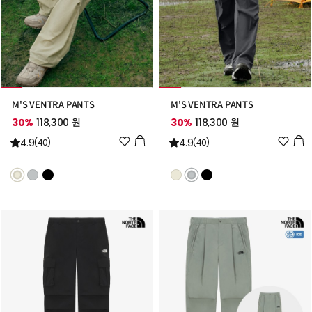
M'S VENTRA PANTS
M'S VENTRA PANTS
30%
118,300 원
30%
118,300 원
위
위
4.9
4.9
(40)
(40)
시
시
리
리
스
스
트
트
추
추
가
가