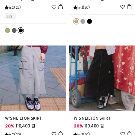
위
위
5.0
5.0
(22)
(20)
시
시
BEST
리
리
스
스
트
트
추
추
가
가
W'S NEILTON SKIRT
W'S NEILTON SKIRT
20%
110,400 원
20%
110,400 원
위
위
5.0
5.0
(20)
(20)