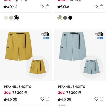
30%
118,300 원
40%
95,400 원
위
위
4.9
5.0
(40)
(3)
시
시
리
리
스
스
트
트
추
추
가
가
PEAKHILL SHORTS
PEAKHILL SHORTS
30%
76,300 원
30%
76,300 원
위
위
4.9
4.9
(25)
(25)
시
시