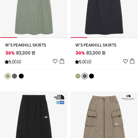
W'S PEAKHILL SKIRTS
W'S PEAKHILL SKIRTS
30%
83,300 원
30%
83,300 원
위
위
5.0
5.0
(22)
(22)
시
시
리
리
스
스
트
트
추
추
가
가