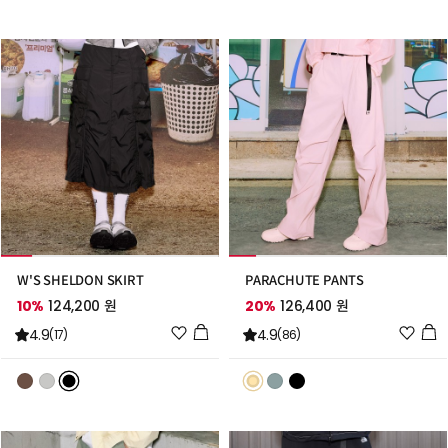
스
스
트
트
추
추
가
가
W'S SHELDON SKIRT
PARACHUTE PANTS
10%
124,200 원
20%
126,400 원
위
위
4.9
4.9
(17)
(86)
시
시
리
리
스
스
트
트
추
추