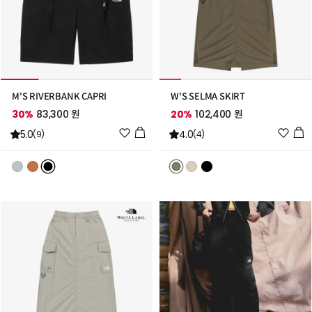
M'S RIVERBANK CAPRI
W'S SELMA SKIRT
30%
83,300 원
20%
102,400 원
위
위
5.0
4.0
(9)
(4)
시
시
리
리
스
스
트
트
추
추
가
가