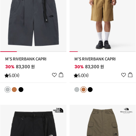
M'S RIVERBANK CAPRI
M'S RIVERBANK CAPRI
30%
83,300 원
30%
83,300 원
위
위
5.0
5.0
(9)
(9)
시
시
리
리
스
스
트
트
추
추
가
가