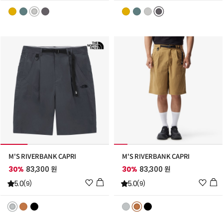
스
스
트
트
추
추
가
가
M'S RIVERBANK CAPRI
M'S RIVERBANK CAPRI
30%
83,300 원
30%
83,300 원
위
위
5.0
5.0
(9)
(9)
시
시
리
리
스
스