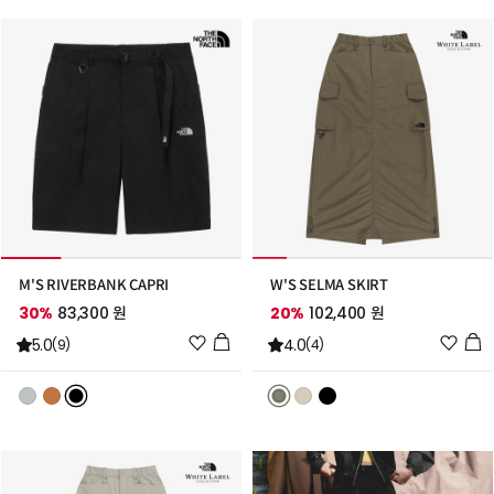
트
트
추
추
가
가
M'S RIVERBANK CAPRI
W'S SELMA SKIRT
30%
83,300 원
20%
102,400 원
위
위
5.0
4.0
(9)
(4)
시
시
리
리
스
스
트
트
추
추
가
가