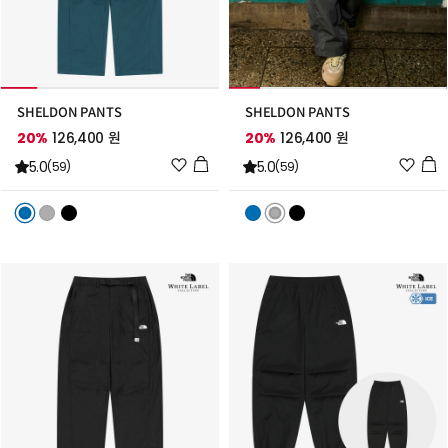
SHELDON PANTS
SHELDON PANTS
20%
126,400 원
20%
126,400 원
위
위
5.0
5.0
(59)
(59)
시
시
리
리
스
스
트
트
추
추
가
가