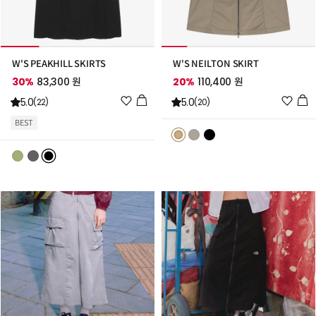
W'S PEAKHILL SKIRTS
W'S NEILTON SKIRT
30%
83,300 원
20%
110,400 원
위
위
5.0
5.0
(22)
(20)
시
시
BEST
리
리
스
스
트
트
추
추
가
가