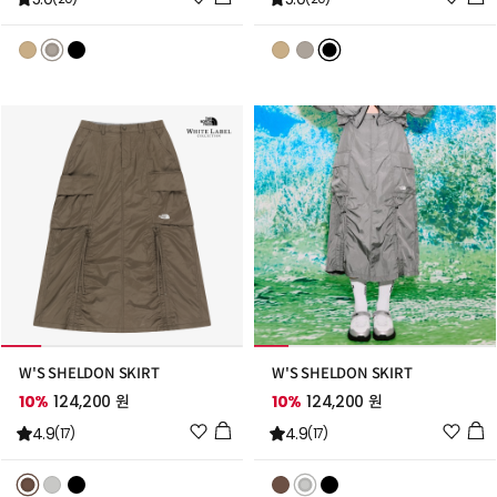
시
시
리
리
스
스
트
트
추
추
가
가
W'S SHELDON SKIRT
W'S SHELDON SKIRT
10%
124,200 원
10%
124,200 원
위
위
4.9
4.9
(17)
(17)
시
시
리
리