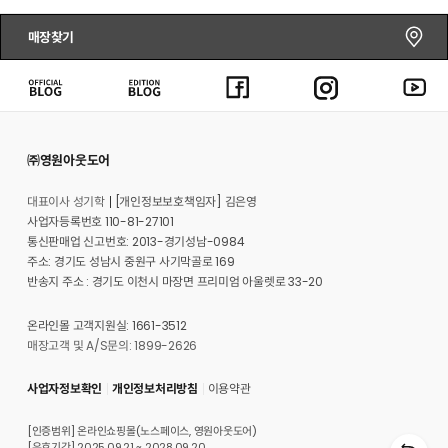
매장찾기
㈜영원아웃도어
대표이사 성기학
[개인정보보호책임자] 김은영
사업자등록번호 110-81-27101
통신판매업 신고번호: 2013-경기성남-0984
주소: 경기도 성남시 중원구 사기막골로 169
반송지 주소 : 경기도 이천시 마장면 프리미엄 아울렛로 33-20
온라인몰 고객지원실: 1661-3512
매장고객 및 A/S문의: 1899-2626
사업자정보확인
개인정보처리방침
이용약관
[인증범위] 온라인쇼핑몰(노스페이스, 영원아웃도어)
[유효기간] 2025.09.21 ~ 2028.09.20