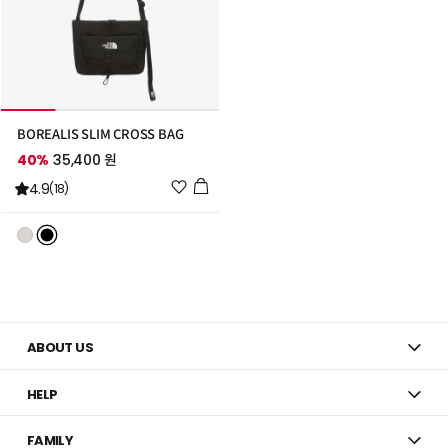
BOREALIS SLIM CROSS BAG
40%
35,400 원
위
4.9
(18)
시
리
스
트
추
가
ABOUT US
HELP
FAMILY