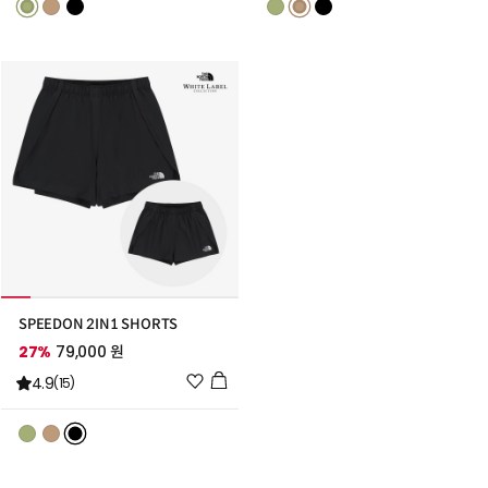
스
스
트
트
추
추
가
가
SPEEDON 2IN1 SHORTS
27%
79,000 원
위
4.9
(15)
시
리
스
트