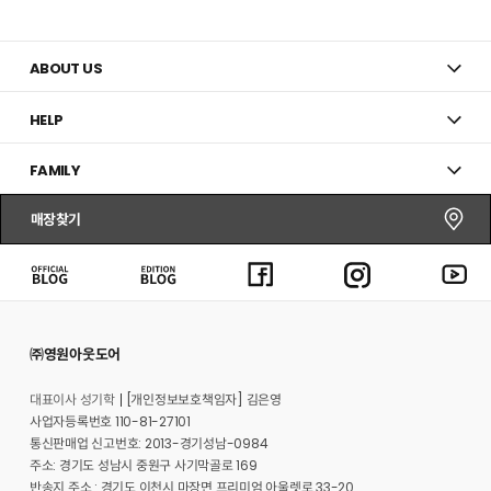
추
가
ABOUT US
HELP
FAMILY
매장찾기
㈜영원아웃도어
대표이사 성기학
[개인정보보호책임자] 김은영
사업자등록번호 110-81-27101
통신판매업 신고번호: 2013-경기성남-0984
주소: 경기도 성남시 중원구 사기막골로 169
반송지 주소 : 경기도 이천시 마장면 프리미엄 아울렛로 33-20