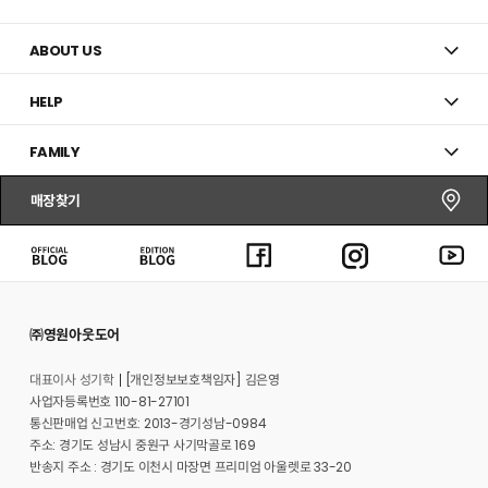
ABOUT US
HELP
FAMILY
매장찾기
㈜영원아웃도어
대표이사 성기학
[개인정보보호책임자] 김은영
사업자등록번호 110-81-27101
통신판매업 신고번호: 2013-경기성남-0984
주소: 경기도 성남시 중원구 사기막골로 169
반송지 주소 : 경기도 이천시 마장면 프리미엄 아울렛로 33-20