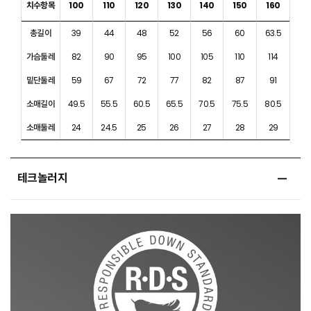
치수항목
100
110
120
130
140
150
160
총길이
39
44
48
52
56
60
63.5
가슴둘레
82
90
95
100
105
110
114
밑단둘레
59
67
72
77
82
87
91
소매길이
49.5
55.5
60.5
65.5
70.5
75.5
80.5
소매둘레
24
24.5
25
26
27
28
29
테크놀러지