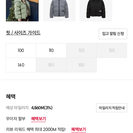
핏 / 사이즈 가이드
입고 알림 신청
100
110
120
130
140
150
160
혜택
예상 마일리지
4,860M(3%)
마일리지 적립안내
무이자 할부
혜택보기
리뷰 리워드 혜택 최대 2000M 적립!
혜택보기