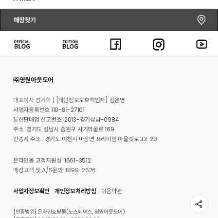
매장찾기
㈜영원아웃도어
대표이사 성기학
[개인정보보호책임자] 김은영
사업자등록번호 110-81-27101
통신판매업 신고번호: 2013-경기성남-0984
주소: 경기도 성남시 중원구 사기막골로 169
반송지 주소 : 경기도 이천시 마장면 프리미엄 아울렛로 33-20
온라인몰 고객지원실: 1661-3512
매장고객 및 A/S문의: 1899-2626
사업자정보확인
개인정보처리방침
이용약관
[인증범위] 온라인쇼핑몰(노스페이스, 영원아웃도어)