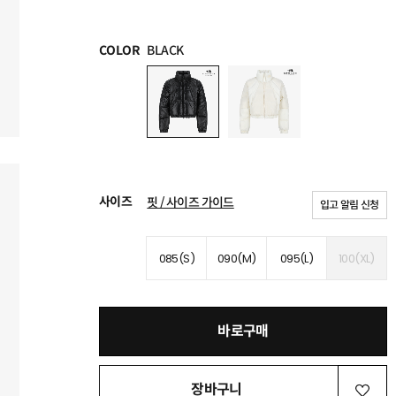
COLOR
BLACK
사이즈
핏 / 사이즈 가이드
입고 알림 신청
085(S)
090(M)
095(L)
100(XL)
바로구매
장바구니