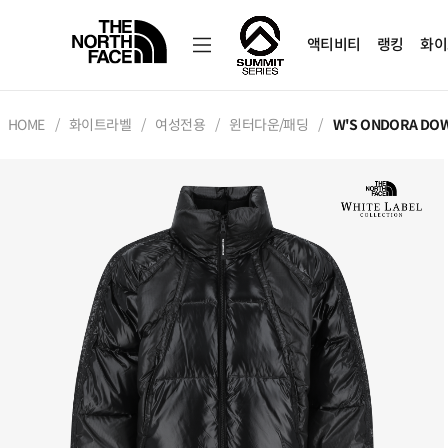
액티비티
랭킹
화이
HOME
화이트라벨
여성전용
윈터다운/패딩
W'S ONDORA DOW