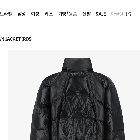
트라벨
남성
여성
키즈
가방/용품
신발
SALE
아울렛
N JACKET (RDS)