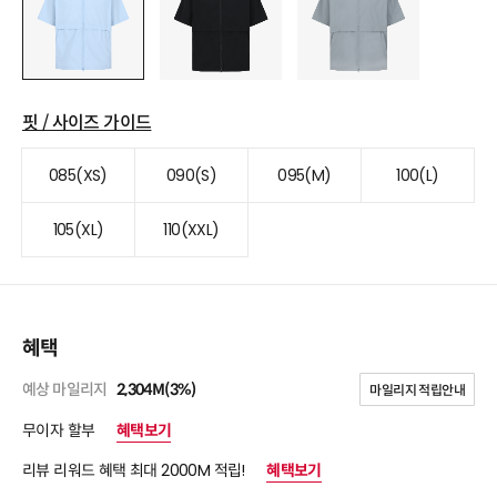
핏 / 사이즈 가이드
085(XS)
090(S)
095(M)
100(L)
105(XL)
110(XXL)
혜택
예상 마일리지
2,304M(3%)
마일리지 적립안내
무이자 할부
혜택보기
리뷰 리워드 혜택 최대 2000M 적립!
혜택보기