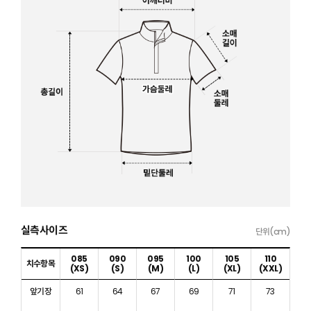
실측사이즈
단위(cm)
085
090
095
100
105
110
치수항목
(XS)
(S)
(M)
(L)
(XL)
(XXL)
앞기장
61
64
67
69
71
73