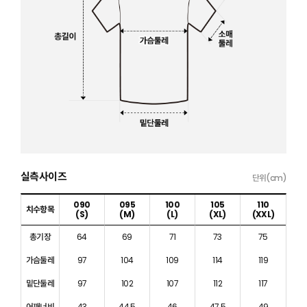
실측사이즈
단위(cm)
090
095
100
105
110
치수항목
(S)
(M)
(L)
(XL)
(XXL)
총기장
64
69
71
73
75
가슴둘레
97
104
109
114
119
밑단둘레
97
102
107
112
117
어깨너비
43
44.5
46
47.5
49