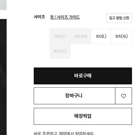
사이즈
핏 / 사이즈 가이드
입고 알림 신청
090(S)
095(M)
100(L)
105(XL)
110(XXL)
바로구매
장바구니
매장픽업
바로 주문하고, 매장에서 픽업하세요.