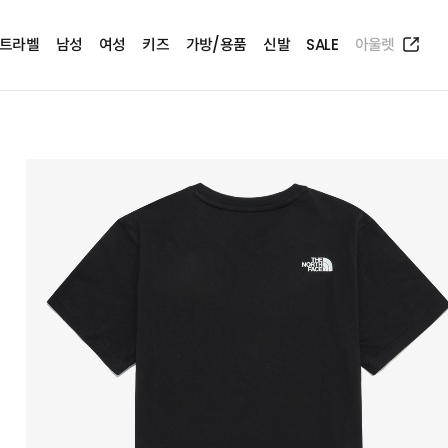
트라벨
남성
여성
키즈
가방/용품
신발
SALE
아울렛