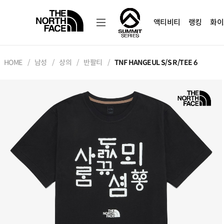
액티비티
랭킹
화이
HOME
남성
상의
반팔티
TNF HANGEUL S/S R/TEE 6