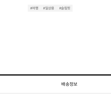
#여행
#일상용
#슬림핏
배송정보