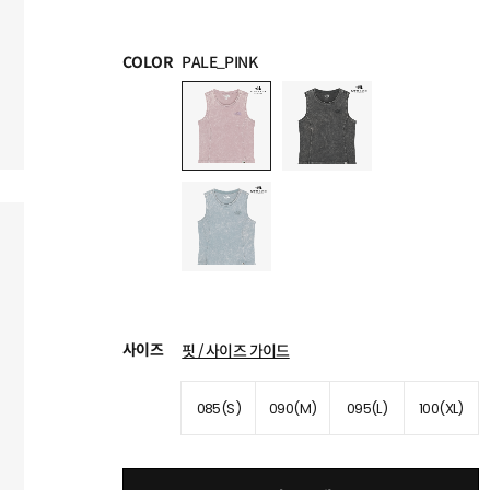
COLOR
PALE_PINK
사이즈
핏 / 사이즈 가이드
085(S)
090(M)
095(L)
100(XL)