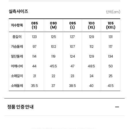
실측사이즈
단위(cm)
085
090
095
100
105
치수항목
(S)
(M)
(L)
(XL)
(XXL)
총길이
123
125
127
129
131
가슴둘레
97
102
107
112
117
밑단둘레
114
119
124
129
134
어깨너비
44
45.5
47
48.5
50
소매길이
21
22
23
24
25
소매둘레
35.5
37
38.5
40
41.5
정품 인증 안내