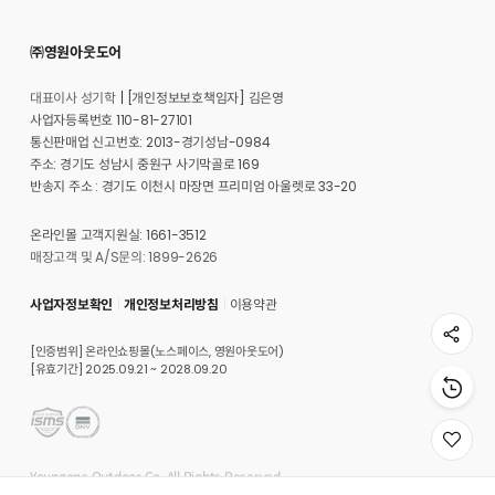
㈜영원아웃도어
대표이사 성기학
[개인정보보호책임자] 김은영
사업자등록번호 110-81-27101
통신판매업 신고번호: 2013-경기성남-0984
주소: 경기도 성남시 중원구 사기막골로 169
반송지 주소 : 경기도 이천시 마장면 프리미엄 아울렛로 33-20
온라인몰 고객지원실: 1661-3512
매장고객 및 A/S문의: 1899-2626
사업자정보확인
개인정보처리방침
이용약관
[인증범위] 온라인쇼핑몰(노스페이스, 영원아웃도어)
[유효기간] 2025.09.21 ~ 2028.09.20
위
시
Youngone Outdoor Co. All Rights Reserved.
리