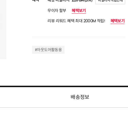
예상 마일리지
2,070M(3%)
마일리지 적립안내
무이자 할부
혜택보기
리뷰 리워드 혜택 최대 2000M 적립!
혜택보기
#아웃도어활동용
배송정보