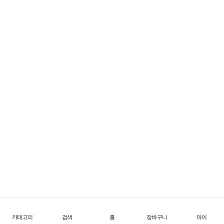
FW26 Offtrail Ultra
한계를 넘어서는 초경량 트레일 테크
1
/
4
카테고리
검색
홈
장바구니
마이